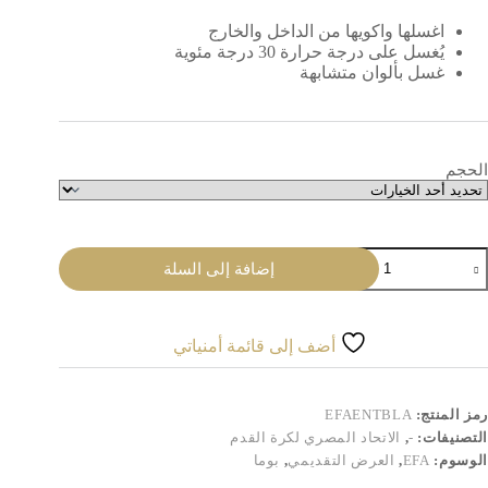
اغسلها واكويها من الداخل والخارج
يُغسل على درجة حرارة 30 درجة مئوية
غسل بألوان متشابهة
الحجم
مية
إضافة إلى السلة
Pantalo
d
présentatio
noi
أضف إلى قائمة أمنياتي
Égypt
رمز المنتج:
EFAENTBLA
التصنيفات:
-
,
الاتحاد المصري لكرة القدم
الوسوم:
EFA
,
العرض التقديمي
,
بوما