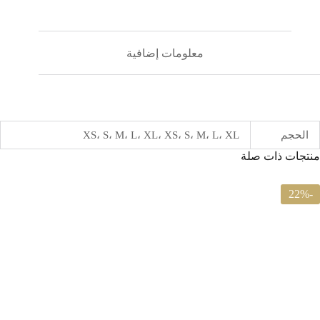
معلومات إضافية
الحجم
XS، S، M، L، XL، XS، S، M، L، XL
منتجات ذات صلة
-33%
-22%