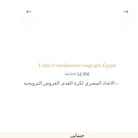
T-shirt d’entraînement rouge/gris Égypte
34.99
€
44.99
€
السعر
السعر
الحالي
الأصلي
-
,
الاتحاد المصري لكرة القدم
,
العروض الترويجية
هو:
هو:
44.99€.
34.99€.
حسابي