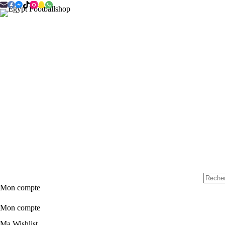
Passer
au
contenu
Aucun
Mon compte
résulta
Mon compte
Ma Wishlist