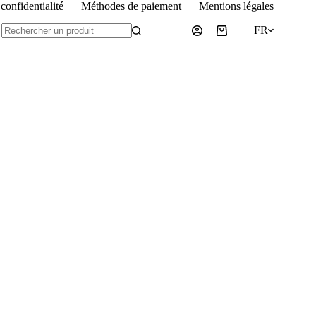
confidentialité
Méthodes de paiement
Mentions légales
Condi
FR
Panier
Aucun
d’achat
résultat