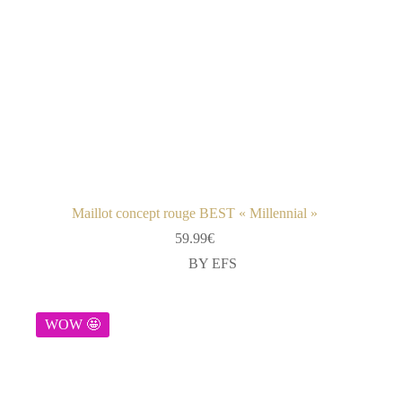
Maillot concept rouge BEST « Millennial »
59.99
€
BY EFS
WOW 🤩