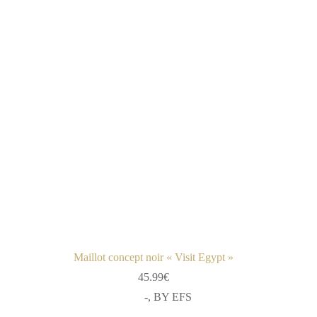
Maillot concept noir « Visit Egypt »
45.99
€
-
,
BY EFS