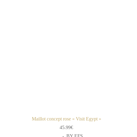
Maillot concept rose « Visit Egypt »
45.99
€
-
,
BY EFS