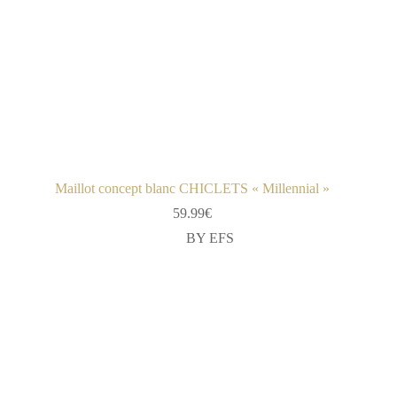
Maillot concept blanc CHICLETS « Millennial »
59.99
€
BY EFS