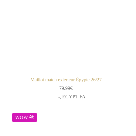
Maillot match extérieur Égypte 26/27
79.99
€
-
,
EGYPT FA
WOW 🤩