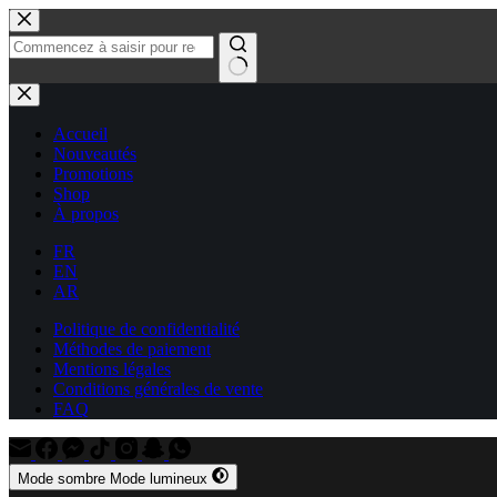
Passer
au
contenu
Aucun
résultat
Accueil
Nouveautés
Promotions
Shop
À propos
FR
EN
AR
Politique de confidentialité
Méthodes de paiement
Mentions légales
Conditions générales de vente
FAQ
Mode sombre
Mode lumineux