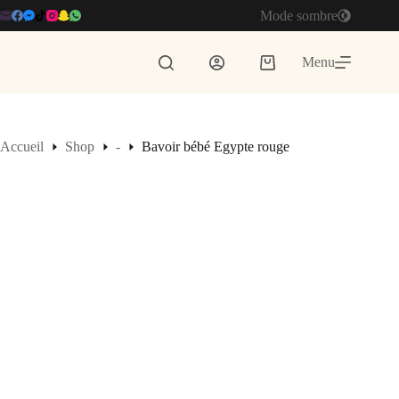
Passer
Mode sombre
au
contenu
Menu
Panier
d’achat
Accueil
Shop
-
Bavoir bébé Egypte rouge