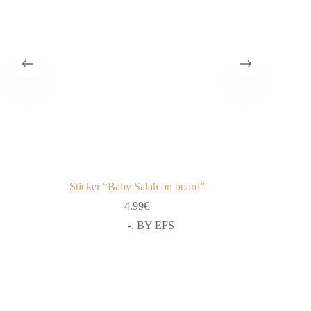
Sticker “Baby Salah on board”
4.99
€
-
,
BY EFS