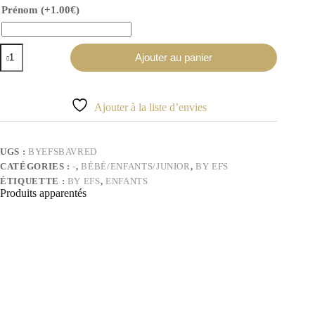
Prénom
(+
1.00
€
)
quantité
Ajouter au panier
de
Bavoir
bébé
Egypte
Ajouter à la liste d’envies
rouge
UGS :
BYEFSBAVRED
CATÉGORIES :
-
,
BÉBÉ/ENFANTS/JUNIOR
,
BY EFS
ÉTIQUETTE :
BY EFS
,
ENFANTS
Produits apparentés
-54%