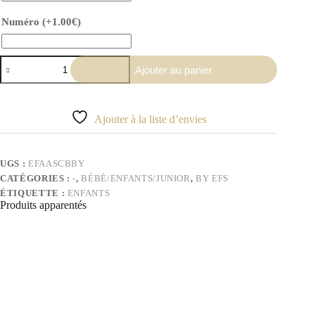
Numéro
(+
1.00
€
)
quantité
Ajouter au panier
de
Body
bébé
Al
Ajouter à la liste d’envies
Ahly
UGS :
EFAASCBBY
CATÉGORIES :
-
,
BÉBÉ/ENFANTS/JUNIOR
,
BY EFS
ÉTIQUETTE :
ENFANTS
Produits apparentés