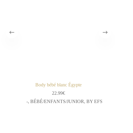
Body bébé blanc Égypte
T-sh
22.99
€
-
,
BÉBÉ/ENFANTS/JUNIOR
,
BY EFS