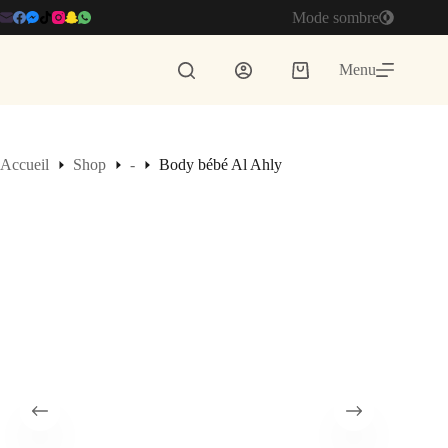
Passer
Mode sombre
au
contenu
Menu
Panier
d’achat
Accueil
Shop
-
Body bébé Al Ahly