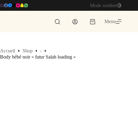
Passer
Mode sombre
au
contenu
Menu
Panier
d’achat
Accueil
Shop
-
Body bébé noir « futur Salah loading »