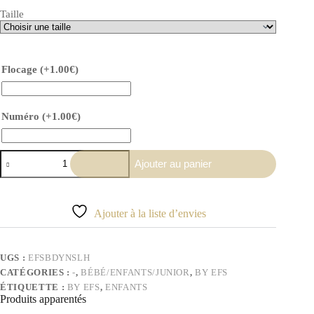
Taille
Flocage
(+
1.00
€
)
Numéro
(+
1.00
€
)
quantité
Ajouter au panier
de
Body
bébé
noir
Ajouter à la liste d’envies
«
futur
Salah
loading
UGS :
EFSBDYNSLH
»
CATÉGORIES :
-
,
BÉBÉ/ENFANTS/JUNIOR
,
BY EFS
ÉTIQUETTE :
BY EFS
,
ENFANTS
Produits apparentés