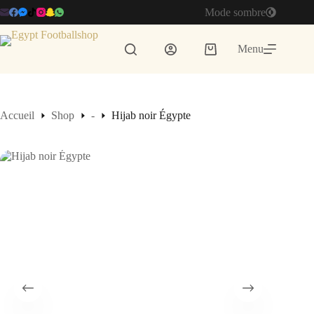
Passer
Mode sombre
au
contenu
Menu
Panier
d’achat
Accueil
Shop
-
Hijab noir Égypte