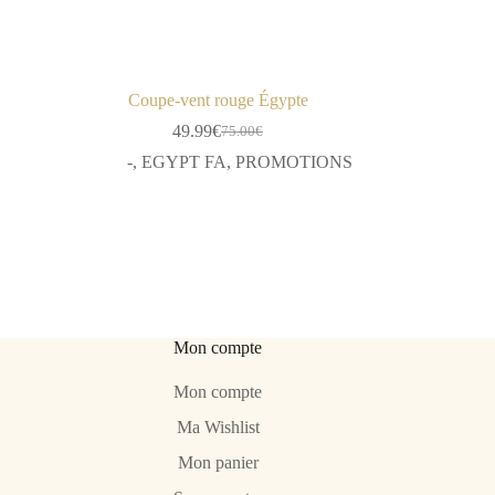
Coupe-vent rouge Égypte
49.99
€
75.00
€
Le
Le
prix
prix
-
,
EGYPT FA
,
PROMOTIONS
initial
actuel
était :
est :
75.00€.
49.99€.
Mon compte
Mon compte
Ma Wishlist
Mon panier