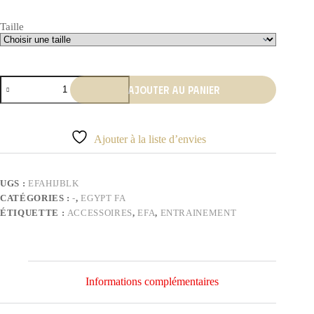
Taille
quantité
Ajouter au panier
de
Hijab
noir
Égypte
Ajouter à la liste d’envies
UGS :
EFAHIJBLK
CATÉGORIES :
-
,
EGYPT FA
ÉTIQUETTE :
ACCESSOIRES
,
EFA
,
ENTRAINEMENT
Informations complémentaires