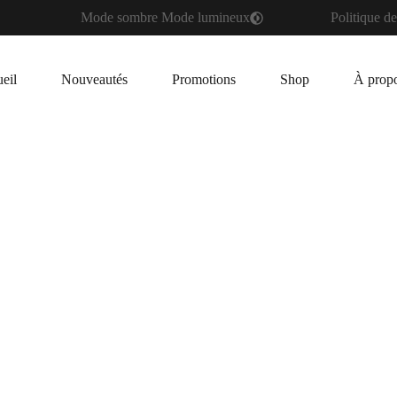
Mode sombre
Mode lumineux
Politique de
eil
Nouveautés
Promotions
Shop
À prop