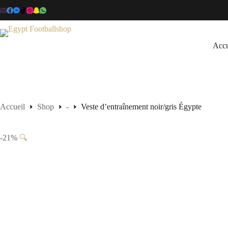
Passer
au
contenu
Accu
Accueil
Shop
-
Veste d’entraînement noir/gris Égypte
-21%
🔍