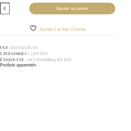
quantité
Ajouter au panier
de
Drapeau
Égypte/Algérie
Ajouter à la liste d’envies
UGS :
EGYALGFLAG
CATÉGORIES :
-
,
BY EFS
ÉTIQUETTE :
ACCESSOIRES
,
BY EFS
Produits apparentés