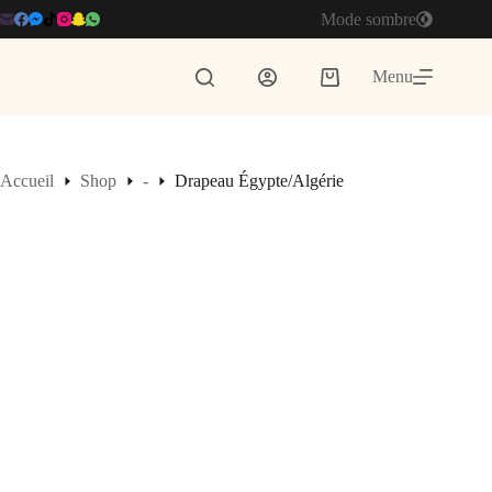
Passer
Mode sombre
au
contenu
Menu
Panier
d’achat
Accueil
Shop
-
Drapeau Égypte/Algérie