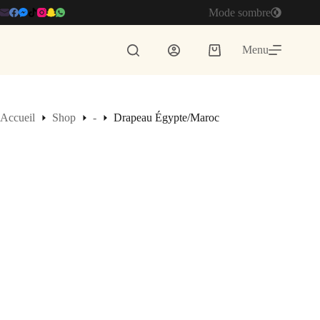
Passer
Mode sombre
au
contenu
Menu
Panier
d’achat
Accueil
Shop
-
Drapeau Égypte/Maroc