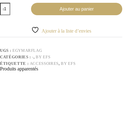
quantité
Ajouter au panier
de
Drapeau
Égypte/Maroc
Ajouter à la liste d’envies
UGS :
EGYMARFLAG
CATÉGORIES :
-
,
BY EFS
ÉTIQUETTE :
ACCESSOIRES
,
BY EFS
Produits apparentés
-92%