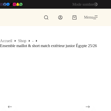
Passer
Mode sombre
au
contenu
Menu
Panier
d’achat
Accueil
Shop
-
Ensemble maillot & short match extérieur junior Égypte 25/26