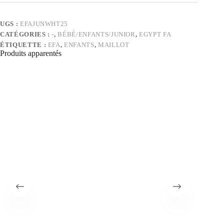
match
extérieur
junior
UGS :
EFAJUNWHT25
Égypte
CATÉGORIES :
-
,
BÉBÉ/ENFANTS/JUNIOR
,
EGYPT FA
25/26
ÉTIQUETTE :
EFA
,
ENFANTS
,
MAILLOT
Produits apparentés