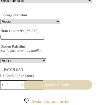
Flocage prédéfini
Nom et numéro
(+
5.00
€
)
Option Palestine
Sur la face avant du maillot
PATCH CAN
CAN2025
(+
5.00
€
)
quantité
Ajouter au panier
de
Ensemble
maillot
&
Ajouter à la liste d’envies
short