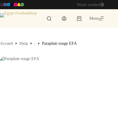
Passer
Mode sombre
au
contenu
Menu
Panier
d’achat
Accueil
Shop
-
Parapluie rouge EFA