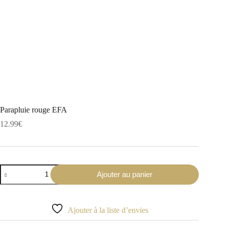
Parapluie rouge EFA
12.99
€
quantité
Ajouter au panier
de
Parapluie
rouge
EFA
Ajouter à la liste d’envies