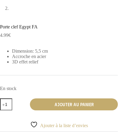
Porte clef Egypt FA
4.99
€
Dimension: 5,5 cm
Accroche en acier
3D effet relief
En stock
quantité
Ajouter au panier
de
Porte
clef
Egypt
Ajouter à la liste d’envies
FA