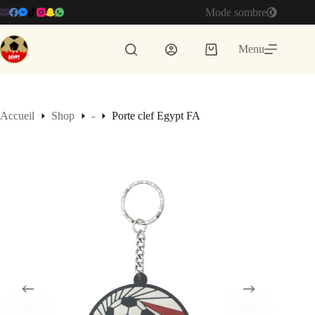
Passer
Mode sombre
au
contenu
Menu
Panier
d’achat
Accueil
Shop
-
Porte clef Egypt FA