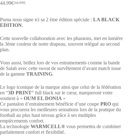
44.99
€
54.99
€
Le
Le
prix
prix
initial
actuel
Puma nous signe ici sa 2 ème édition spéciale :
LA BLACK
était :
est :
EDITION
.
54.99€.
44.99€.
Cette nouvelle collaboration avec les pharaons, met en lumière
la 3ème couleur de notre drapeau, souvent relégué au second
plan.
Vous aussi, brillez lors de vos entrainements comme la bande
de Salah avec cette sweat de survêtement d’avant match issue
de la gamme
TRAINING
.
Le logo iconique de la marque ainsi que celui de la fédération
en “
3D PRINT
” full black sur le cœur, marqueront votre
soutient à «
OUM EL DONIA
»
Ce pantalon d’entrainement bénéficie d’une coupe
PRO
qui
vous procurera les meilleures sensations lors de la pratique du
football au plus haut niveau grâce à ses multiples
empiècements confort.
La technologie
WARMCELL®
vous permettra de combiner
parfaitement confort et flexibilité.