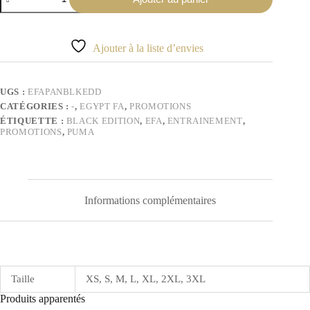
de
Pantalon
noir
Égypte
Ajouter à la liste d’envies
[BLACK
EDITION]
UGS :
EFAPANBLKEDD
CATÉGORIES :
-
,
EGYPT FA
,
PROMOTIONS
ÉTIQUETTE :
BLACK EDITION
,
EFA
,
ENTRAINEMENT
,
PROMOTIONS
,
PUMA
Informations complémentaires
Taille
XS, S, M, L, XL, 2XL, 3XL
Produits apparentés