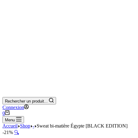
Rechercher un produit...
Connexion
Panier
0
d’achat
Menu
Accueil
Shop
-
Sweat bi-matière Égypte [BLACK EDITION]
-21%
🔍