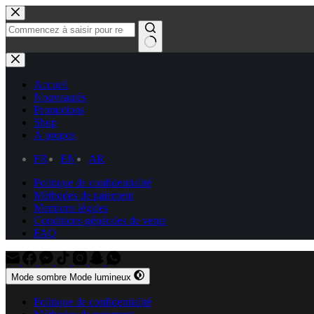
Passer
au
contenu
Aucun
résultat
Accueil
Nouveautés
Promotions
Shop
À propos
FR
EN
AR
Politique de confidentialité
Méthodes de paiement
Mentions légales
Conditions générales de vente
FAQ
Mode sombre
Mode lumineux
Politique de confidentialité